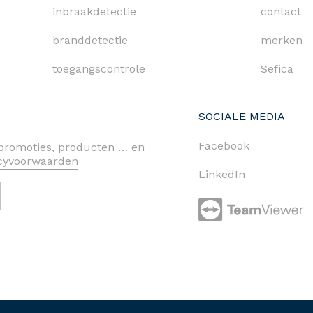
inbraakdetectie
contact
branddetectie
merken
toegangscontrole
Sefica
SOCIALE MEDIA
Facebook
n promoties, producten … en
acyvoorwaarden
LinkedIn